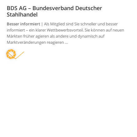
BDS AG – Bundesverband Deutscher
Stahlhandel
Preisnachlässe &
Mitglieder wissen
Sonderkonditionen
mehr
Besser informiert
| Als Mitglied sind Sie schneller und besser
informiert – ein klarer Wettbewerbsvorteil. Sie können auf neuen
Märkten früher agieren als andere und dynamisch auf
Marktveränderungen reagieren …
SAVE THE DATE