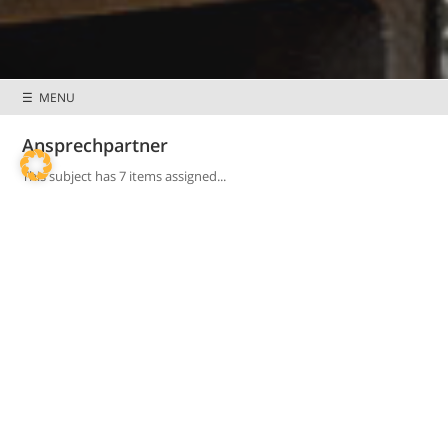
Preisnachlässe &
Mitglieder wissen
Sonderkonditionen
mehr
☰ MENU
Ansprechpartner
This subject has 7 items assigned...
Oliver Ellermann
Vorstand
E-Mail
+49 (0) 211 – 86497-10