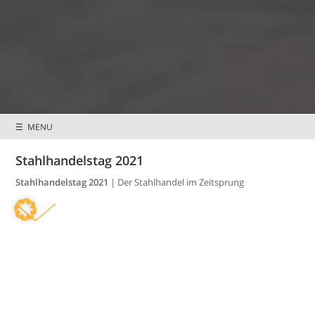
Preisnachlässe &
Mitglieder wissen
☰ MENU
Sonderkonditionen
mehr
Stahlhandelstag 2021
Stahlhandelstag 2021
| Der Stahlhandel im Zeitsprung
So war der Stahlhandelstag 2021