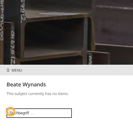
☰ MENU
Preisnachlässe &
Mitglieder wissen
Sonderkonditionen
mehr
Beate Wynands
This subject currently has no items.
Home
Kontakt
Datenschutzerklärung